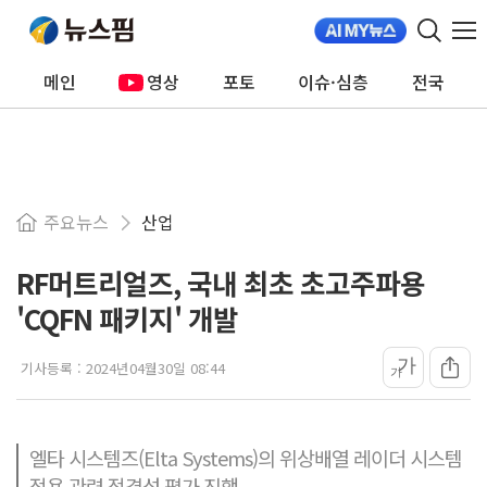
메인
영상
포토
이슈·심층
전국
주요뉴스
산업
RF머트리얼즈, 국내 최초 초고주파용
'CQFN 패키지' 개발
가
기사등록 :
2024년04월30일 08:44
가
엘타 시스템즈(Elta Systems)의 위상배열 레이더 시스템
적용 관련 적격성 평가 진행