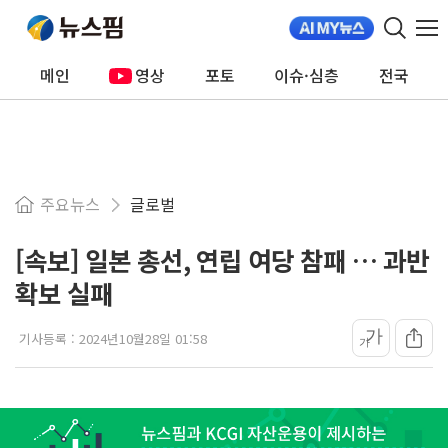
메인
영상
포토
이슈·심층
전국
주요뉴스
글로벌
[속보] 일본 총선, 연립 여당 참패 … 과반
확보 실패
가
기사등록 :
2024년10월28일 01:58
가