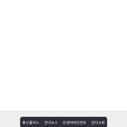
통신플러스
안다뉴스
감엔터테인먼트
안다쇼핑