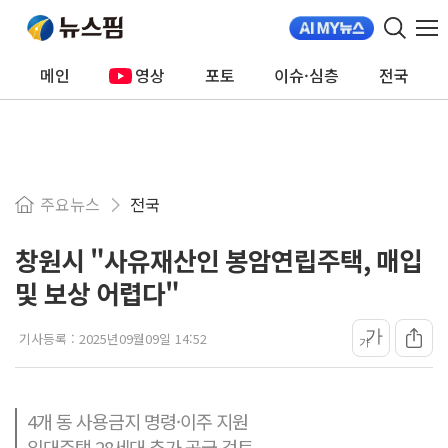
메인
영상
포토
이슈·심층
전국
주요뉴스
전국
창원시 "사유재산인 봉암연립주택, 매입
및 보상 어렵다"
가
기사등록 :
2025년09월09일 14:52
가
4개 동 사용금지 명령·이주 지원
임대주택 28세대 추가 공급 검토