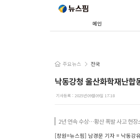
메인
주요뉴스
전국
낙동강청 울산화학재난합동방
기사등록 :
2025년09월09일 17:18
2년 연속 수상…황산 폭발 사고 현장
[창원=뉴스핌] 남경문 기자 = 낙동