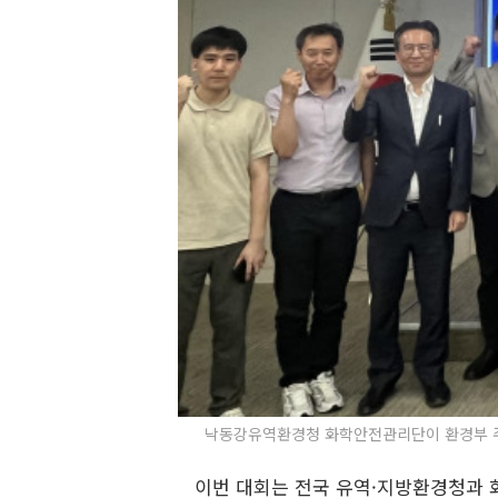
낙동강유역환경청 화학안전관리단이 환경부 주관
이번 대회는 전국 유역·지방환경청과 