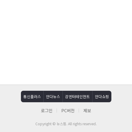
통신플러스
안다뉴스
감엔터테인먼트
안다쇼핑
로그인
PC버전
제보
Copyright © 뉴스핌. All rights reserved.