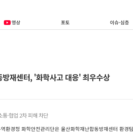
영상
포토
이슈·심층
재센터, '화학사고 대응' 최우수상
소통·협업 2차 피해 차단
강유역환경청 화학안전관리단은 울산화학재난합동방재센터 환경팀이