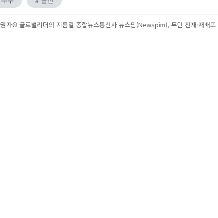
권자© 글로벌리더의 지름길 종합뉴스통신사 뉴스핌(Newspim), 무단 전재-재배포