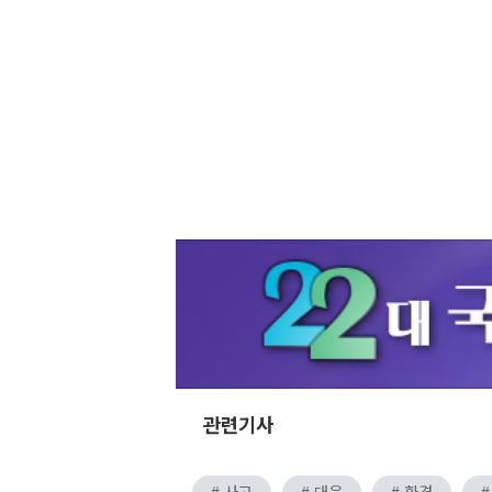
관련기사
# 사고
# 대응
# 환경
#