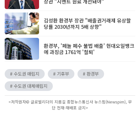
장관 "시멘트 원료 개선돼야"
김성환 환경부 장관 "배출권거래제 유상할
당률 2030년까지 5배 상향"
환경부, '페놀 폐수 불법 배출' 현대오일뱅크
에 과징금 1761억 '철퇴'
# 수도권 매립지
# 기후부
# 환경부
# 수도권 대체매립지
<저작권자© 글로벌리더의 지름길 종합뉴스통신사 뉴스핌(Newspim), 무
단 전재-재배포 금지>