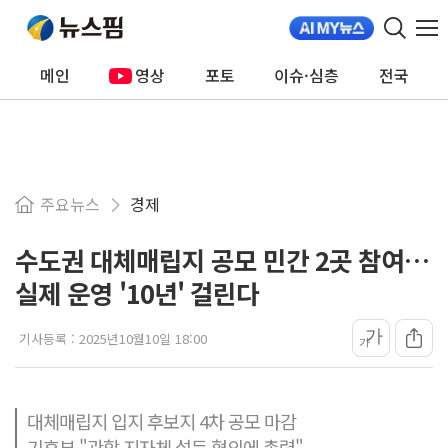
메인
영상
포토
이슈·심층
전국
주요뉴스
경제
수도권 대체매립지 공모 민간 2곳 참여…
실제 운영 '10년' 걸린다
가
기사등록 :
2025년10월10일 18:00
가
대체매립지 입지 후보지 4차 공모 마감
기후부 "관할 지자체 설득 협의에 총력"