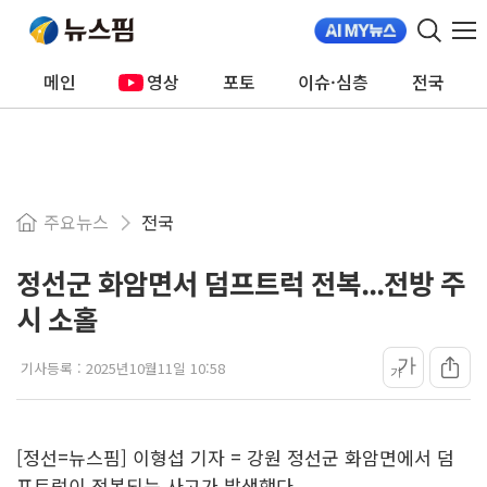
메인
영상
포토
이슈·심층
전국
주요뉴스
전국
정선군 화암면서 덤프트럭 전복...전방 주
시 소홀
가
기사등록 :
2025년10월11일 10:58
가
[정선=뉴스핌] 이형섭 기자 = 강원 정선군 화암면에서 덤
프트럭이 전복되는 사고가 발생했다.