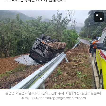
정선군 화암면서 덤프트럭 전복...전방 주시 소홀.[사진=강원소방본부]
2025.10.11 onemoregive@newspim.com