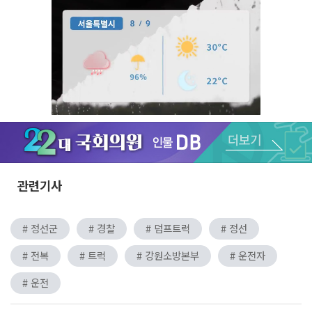
Unmute
관련기사
# 정선군
# 경찰
# 덤프트럭
# 정선
# 전복
# 트럭
# 강원소방본부
# 운전자
# 운전