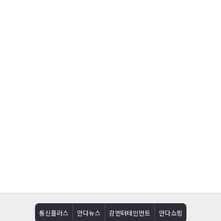
통신플러스
안다뉴스
감엔터테인먼트
안다쇼핑