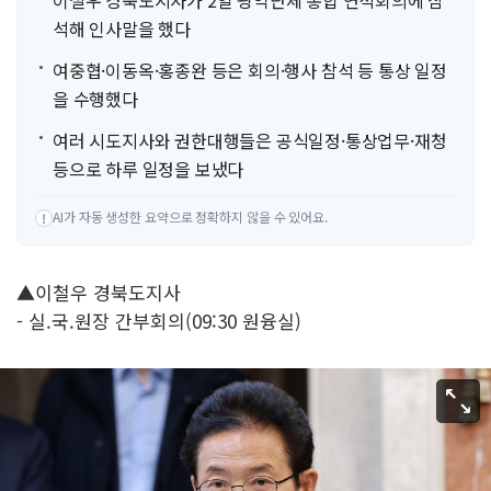
이철우 경북도지사가 2일 광역단체 통합 연석회의에 참
석해 인사말을 했다
여중협·이동옥·홍종완 등은 회의·행사 참석 등 통상 일정
을 수행했다
여러 시도지사와 권한대행들은 공식일정·통상업무·재청
등으로 하루 일정을 보냈다
AI가 자동 생성한 요약으로 정확하지 않을 수 있어요.
!
▲이철우 경북도지사
- 실.국.원장 간부회의(09:30 원융실)