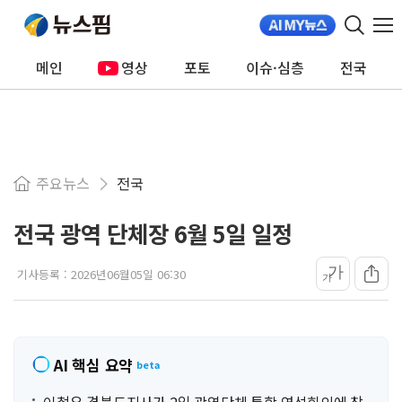
메인
영상
포토
이슈·심층
전국
주요뉴스
전국
전국 광역 단체장 6월 5일 일정
가
기사등록 :
2026년06월05일 06:30
가
AI 핵심 요약
beta