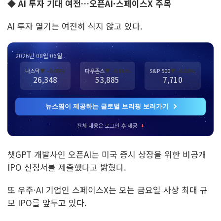
◆
AI 투자 기대 여전…오픈AI·스페이스X 주목
AI 투자 열기는 여전히 식지 않고 있다.
2026년 08월 06일
나스닥
▼ -0.06%
다우존스
▼ -0.86%
S&P 500
▼ -0.18%
26,348
53,885
7,710
뉴스핌이 제공하는 글로벌 브리핑 보러가기
전체 내용은 로그인 후 제공
+
챗GPT 개발사인 오픈AI는 미국 증시 상장을 위한 비공개
IPO 신청서를 제출했다고 밝혔다.
또 우주·AI 기업인 스페이스X는 오는 금요일 사상 최대 규
모 IPO를 앞두고 있다.