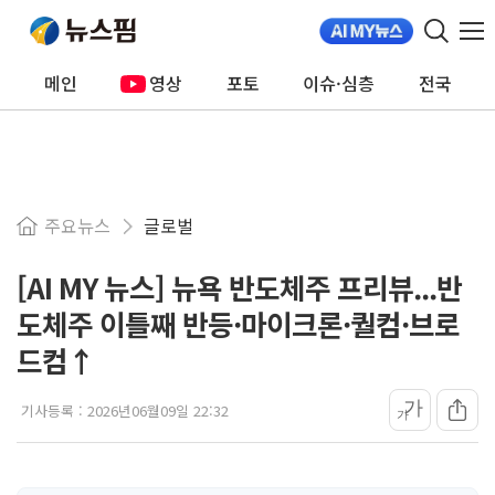
메인
영상
포토
이슈·심층
전국
주요뉴스
글로벌
[AI MY 뉴스] 뉴욕 반도체주 프리뷰...반
도체주 이틀째 반등·마이크론·퀄컴·브로
드컴↑
가
기사등록 :
2026년06월09일 22:32
가