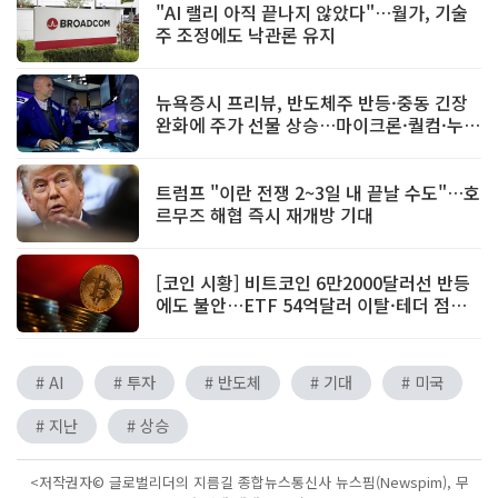
"AI 랠리 아직 끝나지 않았다"…월가, 기술
주 조정에도 낙관론 유지
뉴욕증시 프리뷰, 반도체주 반등·중동 긴장
완화에 주가 선물 상승…마이크론·퀄컴·누
발런트↑
트럼프 "이란 전쟁 2~3일 내 끝날 수도"…호
르무즈 해협 즉시 재개방 기대
[코인 시황] 비트코인 6만2000달러선 반등
에도 불안…ETF 54억달러 이탈·테더 점유
율 급등
# AI
# 투자
# 반도체
# 기대
# 미국
# 지난
# 상승
<저작권자© 글로벌리더의 지름길 종합뉴스통신사 뉴스핌(Newspim), 무