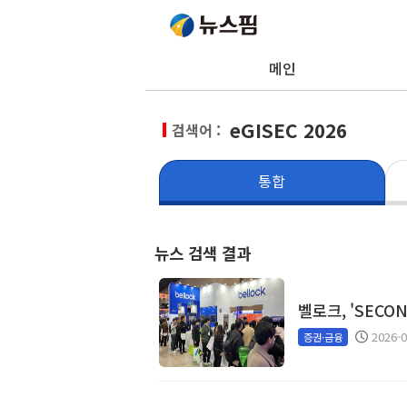
메인
eGISEC 2026
검색어 :
통합
뉴스 검색 결과
벨로크, 'SECON&
2026-0
증권·금융