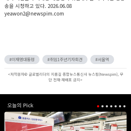
송을 시청하고 있다. 2026.06.08
yeawon2@newspim.com
#이재명대통령
#취임1주년기자회견
#서울역
<저작권자© 글로벌리더의 지름길 종합뉴스통신사 뉴스핌(Newspim), 무
단 전재-재배포 금지>
오늘의 Pick