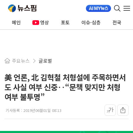
메인
영상
포토
이슈·심층
전국
주요뉴스
글로벌
美 언론, 北 김혁철 처형설에 주목하면서
도 사실 여부 신중‥“문책 맞지만 처형
여부 불투명”
가
기사등록 :
2019년06월01일 08:13
가