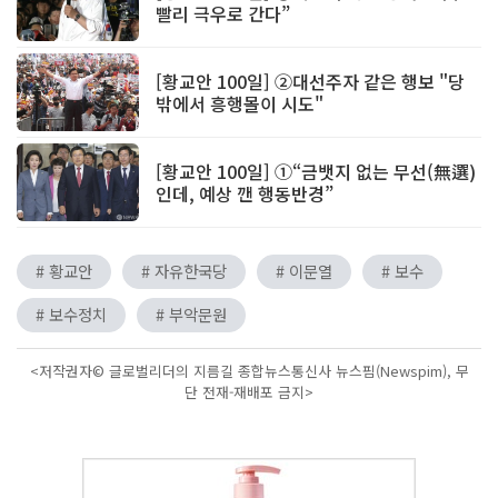
빨리 극우로 간다”
[황교안 100일] ②대선주자 같은 행보 "당
밖에서 흥행몰이 시도"
[황교안 100일] ①“금뱃지 없는 무선(無選)
인데, 예상 깬 행동반경”
# 황교안
# 자유한국당
# 이문열
# 보수
# 보수정치
# 부악문원
<저작권자© 글로벌리더의 지름길 종합뉴스통신사 뉴스핌(Newspim), 무
단 전재-재배포 금지>