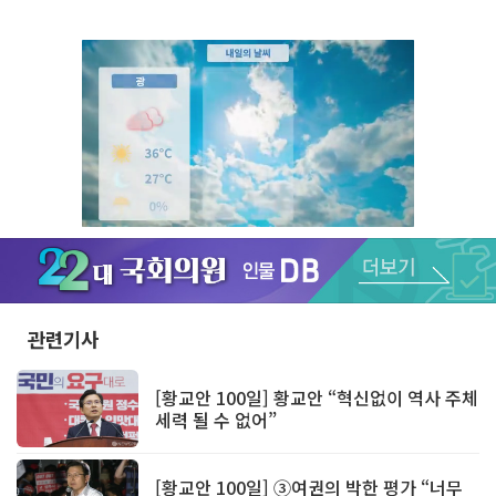
Unmute
관련기사
[황교안 100일] 황교안 “혁신없이 역사 주체
세력 될 수 없어”
[황교안 100일] ③여권의 박한 평가 “너무