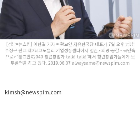
[성남=뉴스핌] 이한결 기자 = 황교안 자유한국당 대표가 7일 오후 성남
수정구 판교 제2테크노밸리 기업성장센터에서 열린 <희망·공감 - 국민속
으로> ‘황교안X2040 청년창업가 talk! talk!’에서 청년창업가들에게 모
두발언을 하고 있다. 2019.06.07 alwaysame@newspim.com
kimsh@newspim.com