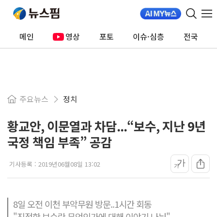
메인
영상
포토
이슈·심층
전국
주요뉴스
정치
황교안, 이문열과 차담...“보수, 지난 9년
국정 책임 부족” 공감
가
기사등록 :
2019년06월08일 13:02
가
8일 오전 이천 부악무원 방문..1시간 회동
"진정한 보수란 무엇인가에 대해 이야기 나눠"