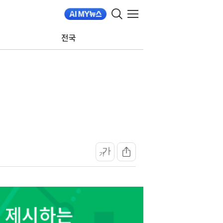
전국
가
가