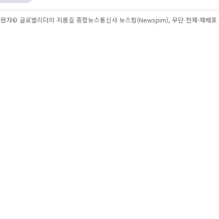
권자© 글로벌리더의 지름길 종합뉴스통신사 뉴스핌(Newspim), 무단 전재-재배포