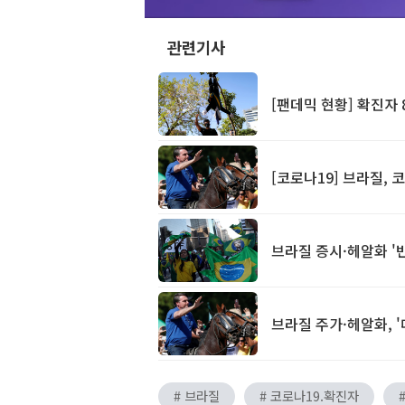
관련기사
[팬데믹 현황] 확진자 8
[코로나19] 브라질,
브라질 증시·헤알화 '반
브라질 주가·헤알화, '
# 브라질
# 코로나19.확진자