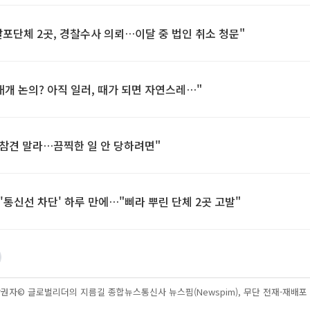
 살포단체 2곳, 경찰수사 의뢰…이달 중 법인 취소 청문"
재개 논의? 아직 일러, 때가 되면 자연스레…"
 참견 말라…끔찍한 일 안 당하려면"
北 '통신선 차단' 하루 만에…"삐라 뿌린 단체 2곳 고발"
권자© 글로벌리더의 지름길 종합뉴스통신사 뉴스핌(Newspim), 무단 전재-재배포