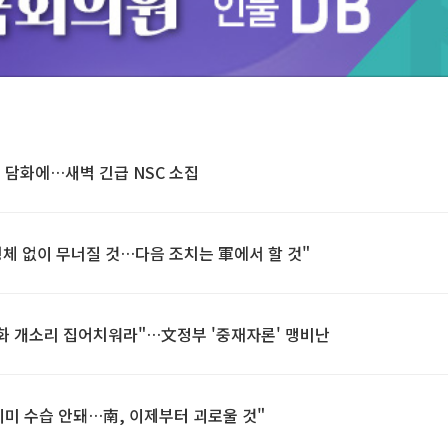
Unmute
' 담화에…새벽 긴급 NSC 소집
체 없이 무너질 것…다음 조치는 軍에서 할 것"
비핵화 개소리 집어치워라"…文정부 '중재자론' 맹비난
 이미 수습 안돼…南, 이제부터 괴로울 것"