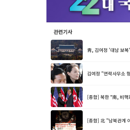
관련기사
靑, 김여정 '대남 보복
김여정 "연락사무소 형
[종합] 북한 "南, 
[종합] 北 "남북관계