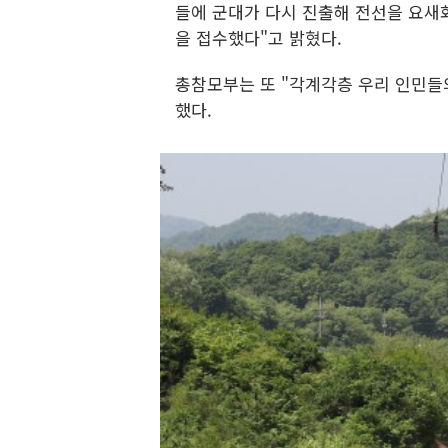
들에 군대가 다시 진출해 전선을 요새화
을 접수했다"고 밝혔다.
총참모부는 또 "각계각층 우리 인민들
했다.