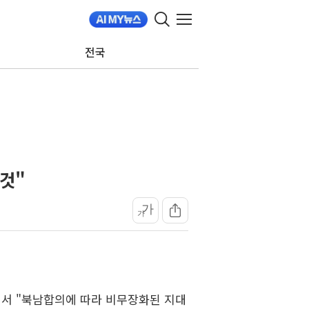
전국
것"
가
가
에서 "북남합의에 따라 비무장화된 지대