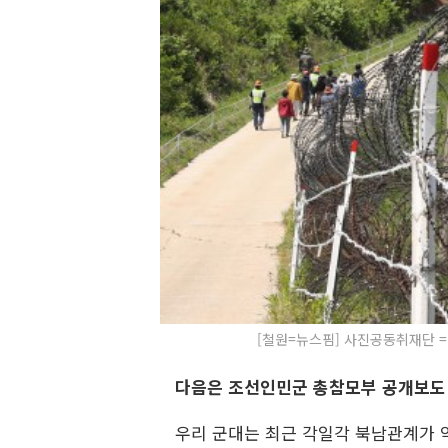
[철원=뉴스핌] 사진공동취재단 = 지
다음은 조선인민군 총참모부 공개보도
우리 군대는 최근 각일각 북남관계가 