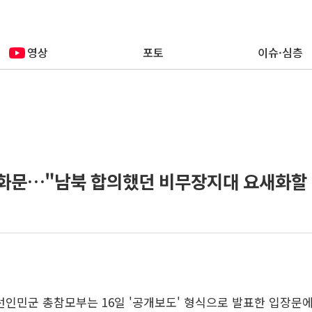
영상
포토
이슈·심층
담화문…"남북 합의했던 비무장지대 요새화할 
조선인민군 총참모부는 16일 '공개보도' 형식으로 발표한 입장문