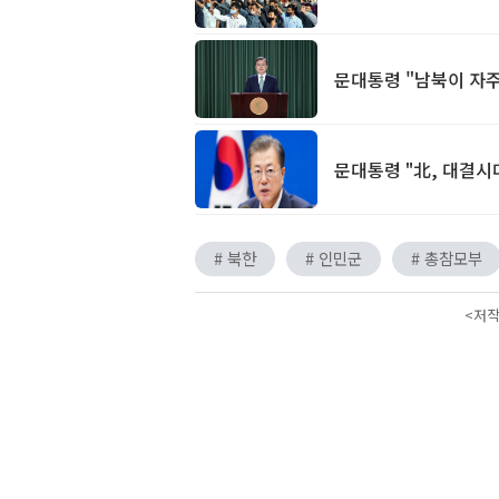
문대통령 "남북이 자주
문대통령 "北, 대결
# 북한
# 인민군
# 총참모부
<저작