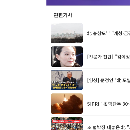
관련기사
北 총참모부 "개성·금
[전문가 진단] "김여정
[영상] 문정인 "北 
SIPRI "北 핵탄두 3
또 협박장 내놓은 北 "