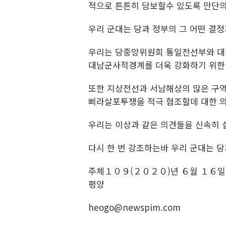
적으로 튼튼히 담보할수 있도록 만단의
우리 군대는 당과 정부의 그 어떤 결
우리는 당중앙위원회 통일전선부와 대
대남군사적경계를 더욱 강화하기 위한 
또한 지상전선과 서남해상의 많은 구
삐라살포투쟁을 적극 협조할데 대한 
우리는 이상과 같은 의견들을 신속히
다시 한 번 강조하는바 우리 군대는 
주체１０９(２０２０)년 ６월 １６일
평양
heogo@newspim.com