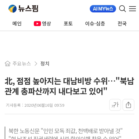
메인
영상
포토
이슈·심층
전국
주요뉴스
정치
北, 점점 높아지는 대남비방 수위…"북남
관계 총파산까지 내다보고 있어"
가
기사등록 :
2020년06월16일 09:59
가
북한 노동신문 "인민 모독 죄값, 천백배로 받아낼 것"
"현 남조선 집권세력에 신뢰·합의이행 찾을 수 없어"