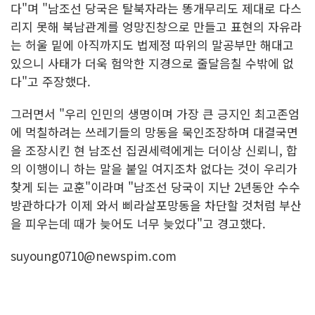
다"며 "남조선 당국은 탈북자라는 똥개무리도 제대로 다스
리지 못해 북남관계를 엉망진창으로 만들고 표현의 자유라
는 허울 밑에 아직까지도 법제정 따위의 말공부만 해대고
있으니 사태가 더욱 험악한 지경으로 줄달음칠 수밖에 없
다"고 주장했다.
그러면서 "우리 인민의 생명이며 가장 큰 긍지인 최고존엄
에 먹칠하려는 쓰레기들의 망동을 묵인조장하며 대결국면
을 조장시킨 현 남조선 집권세력에게는 더이상 신뢰니, 합
의 이행이니 하는 말을 붙일 여지조차 없다는 것이 우리가
찾게 되는 교훈"이라며 "남조선 당국이 지난 2년동안 수수
방관하다가 이제 와서 삐라살포망동을 차단할 것처럼 부산
을 피우는데 때가 늦어도 너무 늦었다"고 경고했다.
suyoung0710@newspim.com