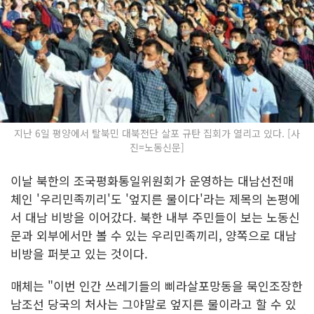
지난 6일 평양에서 탈북민 대북전단 살포 규탄 집회가 열리고 있다. [사
진=노동신문]
이날 북한의 조국평화통일위원회가 운영하는 대남선전매
체인 '우리민족끼리'도 '엎지른 물이다'라는 제목의 논평에
서 대남 비방을 이어갔다. 북한 내부 주민들이 보는 노동신
문과 외부에서만 볼 수 있는 우리민족끼리, 양쪽으로 대남
비방을 퍼붓고 있는 것이다.
매체는 "이번 인간 쓰레기들의 삐라살포망동을 묵인조장한
남조선 당국의 처사는 그야말로 엎지른 물이라고 할 수 있