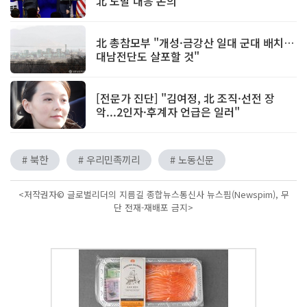
北 도발 대응 논의
北 총참모부 "개성·금강산 일대 군대 배치…
대남전단도 살포할 것"
[전문가 진단] "김여정, 北 조직·선전 장
악...2인자·후계자 언급은 일러"
# 북한
# 우리민족끼리
# 노동신문
<저작권자© 글로벌리더의 지름길 종합뉴스통신사 뉴스핌(Newspim), 무
단 전재-재배포 금지>