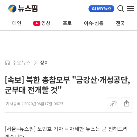
메인
영상
포토
이슈·심층
전국
주요뉴스
정치
[속보] 북한 총참모부 "금강산·개성공단,
군부대 전개할 것"
가
기사등록 :
2020년06월17일 06:27
가
[서울=뉴스핌] 노민호 기자 = 자세한 뉴스는 곧 전해드리
겠습니다.