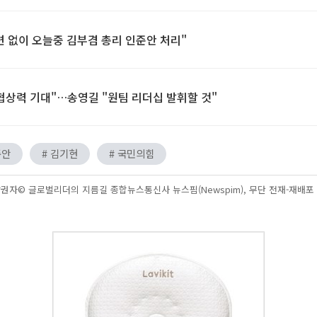
련 없이 오늘중 김부겸 총리 인준안 처리"
 협상력 기대"…송영길 "원팀 리더십 발휘할 것"
준안
# 김기현
# 국민의힘
권자© 글로벌리더의 지름길 종합뉴스통신사 뉴스핌(Newspim), 무단 전재-재배포