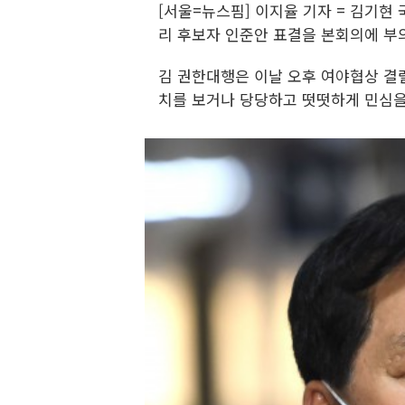
[서울=뉴스핌] 이지율 기자 = 김기현
리 후보자 인준안 표결을 본회의에 부
김 권한대행은 이날 오후 여야협상 결렬
치를 보거나 당당하고 떳떳하게 민심을