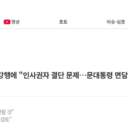
영상
포토
이슈·심층
 강행에 "인사권자 결단 문제…문대통령 면담
전할 것"
 검토"