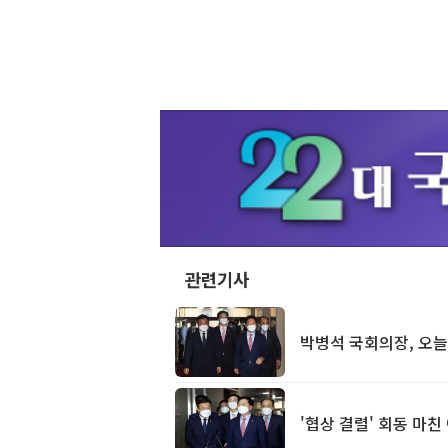
관련기사
박병석 국회의장, 오늘
'협상 결렬' 회동 마