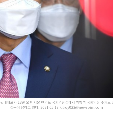
힘 원내대표가 13일 오후 서울 여의도 국회의장실에서 박병석 국회의장 주재로 
질문에 답하고 있다. 2021.05.13 kilroy023@newspim.com