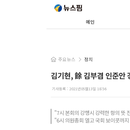
메인
주요뉴스
정치
김기현, 餘 김부겸 인준안
기사등록 :
2021년05월13일 18:56
"7시 본회의 강행시 강력한 항의 뜻 
"6시 의원총회 열고 국회 보이콧까지