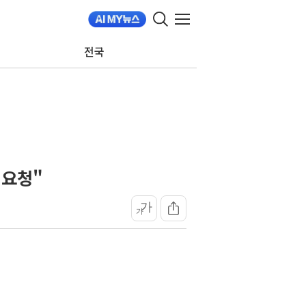
전국
 요청"
가
가