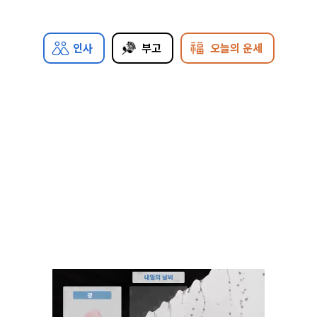
인사
부고
오늘의 운세