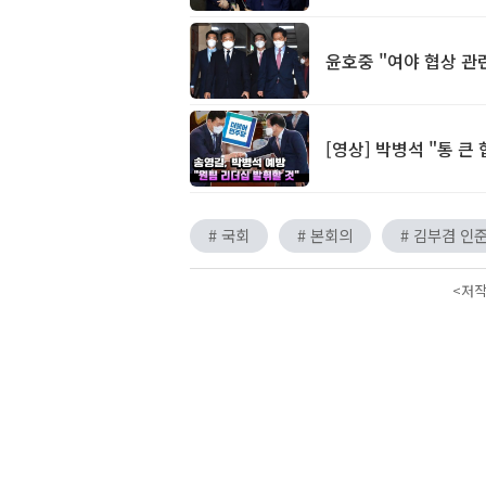
윤호중 "여야 협상 관
[영상] 박병석 "통 큰
# 국회
# 본회의
# 김부겸 인
<저작