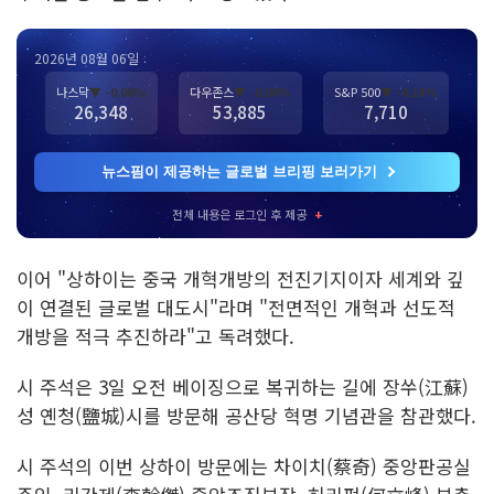
2026년 08월 06일
나스닥
▼ -0.06%
다우존스
▼ -0.86%
S&P 500
▼ -0.18%
26,348
53,885
7,710
뉴스핌이 제공하는 글로벌 브리핑 보러가기
전체 내용은 로그인 후 제공
+
이어 "상하이는 중국 개혁개방의 전진기지이자 세계와 깊
이 연결된 글로벌 대도시"라며 "전면적인 개혁과 선도적
개방을 적극 추진하라"고 독려했다.
시 주석은 3일 오전 베이징으로 복귀하는 길에 장쑤(江蘇)
성 옌청(鹽城)시를 방문해 공산당 혁명 기념관을 참관했다.
시 주석의 이번 상하이 방문에는 차이치(蔡奇) 중앙판공실