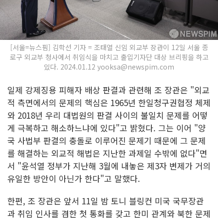
[서울=뉴스핌] 김학선 기자 = 조태열 신임 외교부 장관이 12일 서울 종
로구 외교부 청사에서 취임식을 마치고 출입기자단 대상 브리핑을 하고
있다. 2024.01.12 yooksa@newspim.com
일제 강제징용 피해자 배상 판결과 관련해 조 장관은 "외교
적 측면에서의 문제의 핵심은 1965년 한일청구권협정 체제
와 2018년 우리 대법원의 판결 사이의 불일치 문제를 어떻
게 극복하고 해소하느냐에 있다"고 밝혔다. 그는 이어 "양
국 사법부 판결의 충돌로 이루어진 문제기 때문에 그 문제
를 해결하는 외교적 해법은 지난한 과제일 수밖에 없다"면
서 "윤석열 정부가 지난해 3월에 내놓은 제3자 변제가 거의
유일한 방안이 아닌가 한다"고 말했다.
한편, 조 장관은 앞서 11일 밤 토니 블링컨 미국 국무장관
과 취임 인사를 겸한 첫 통화를 갖고 한미 관계와 북한 문제