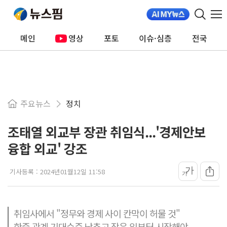
메인
영상
포토
이슈·심층
전국
주요뉴스
정치
조태열 외교부 장관 취임식...'경제안보
융합 외교' 강조
가
기사등록 :
2024년01월12일 11:58
가
취임사에서 "정무와 경제 사이 칸막이 허물 것"
한중 관계 기대수준 낮추고 작은 일부터 시작해야