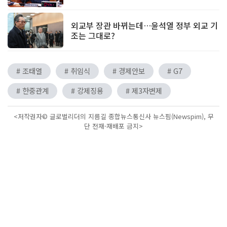
외교부 장관 바뀌는데…윤석열 정부 외교 기
조는 그대로?
# 조태열
# 취임식
# 경제안보
# G7
# 한중관계
# 강제징용
# 제3자변제
<저작권자© 글로벌리더의 지름길 종합뉴스통신사 뉴스핌(Newspim), 무
단 전재-재배포 금지>