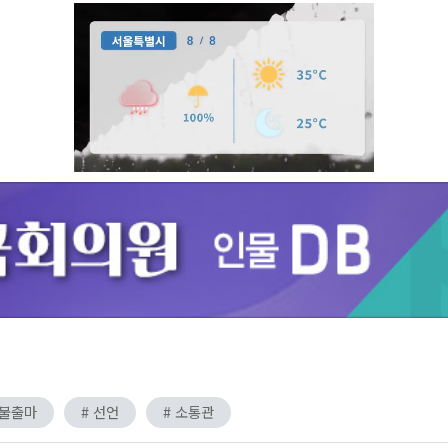
Unmute
 불출마
# 선언
# 소통관