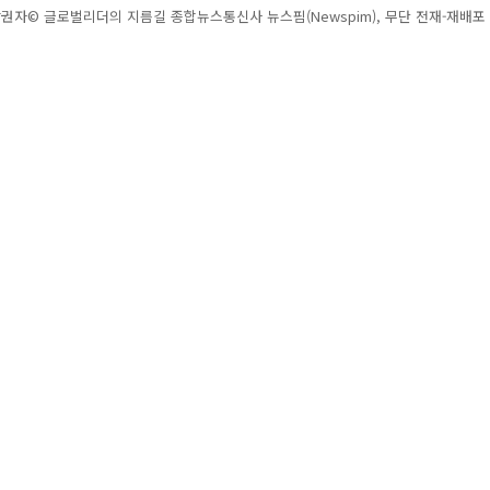
권자© 글로벌리더의 지름길 종합뉴스통신사 뉴스핌(Newspim), 무단 전재-재배포