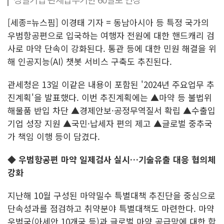
[세종=뉴스핌] 이경태 기자 = 동남아시아 등 특정 국가의
우범항공편으로 입국하는 여행자 전원에 대한 핸드캐리 검
사로 마약 단속이 강화된다. 통관 등에 대한 민원 해결을 위
해 인공지능(AI) 챗봇 서비스 구축도 추진된다.
관세청은 13일 이같은 내용이 포함된 '2024년 주요업무 추
진계획'을 발표했다. 이번 추진계획에는 ▲마약 등 불법위
해물품 반입 차단 ▲경제안보·공정무역질서 확립 ▲수출입
기업 성장 지원 ▲국민·납세자 편의 제고 ▲글로벌 중추국
가 책임 이행 등이 담겼다.
◆
우범항공편 마약 일제검사 실시…기술유출 대응 협의체
강화
지난해 10월 구성된 마약밀수 특별대책 추진단을 중심으로
단속성과를 점검하고 취약분야 특별대책도 마련한다. 마약
우범국(아세안 10개국 등)과 글로벌 마약 공급망에 대한 합