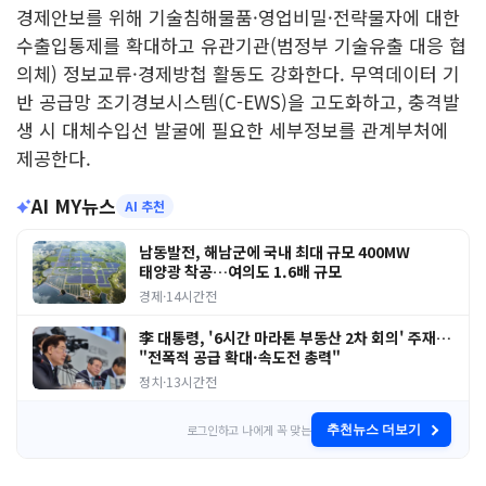
경제안보를 위해 기술침해물품·영업비밀·전략물자에 대한
수출입통제를 확대하고 유관기관(범정부 기술유출 대응 협
의체) 정보교류·경제방첩 활동도 강화한다. 무역데이터 기
반 공급망 조기경보시스템(C-EWS)을 고도화하고, 충격발
생 시 대체수입선 발굴에 필요한 세부정보를 관계부처에
제공한다.
AI MY뉴스
AI 추천
남동발전, 해남군에 국내 최대 규모 400MW
태양광 착공…여의도 1.6배 규모
경제
·
14시간전
李 대통령, '6시간 마라톤 부동산 2차 회의' 주재…
"전폭적 공급 확대·속도전 총력"
정치
·
13시간전
로그인하고 나에게 꼭 맞는
추천뉴스 더보기