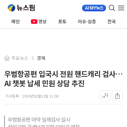
메인
영상
포토
이슈·심층
전국
주요뉴스
경제
우범항공편 입국시 전원 핸드캐리 검사…
AI 챗봇 납세 민원 상담 추진
가
기사등록 :
2024년02월13일 11:00
가
우범항공편 마약 일제검사 실시
성실기업 관세납부기한 60일로 연장