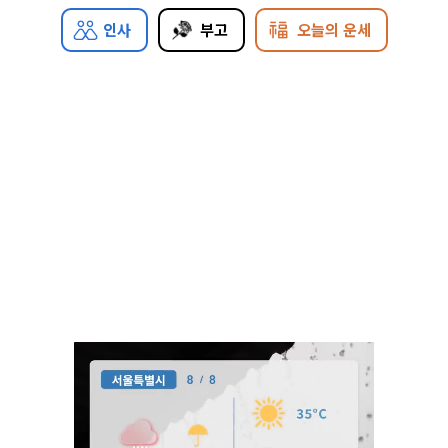
인사
부고
오늘의 운세