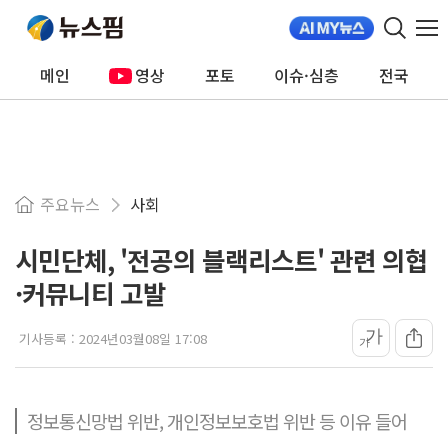
메인
영상
포토
이슈·심층
전국
주요뉴스
사회
시민단체, '전공의 블랙리스트' 관련 의협
·커뮤니티 고발
가
기사등록 :
2024년03월08일 17:08
가
정보통신망법 위반, 개인정보보호법 위반 등 이유 들어