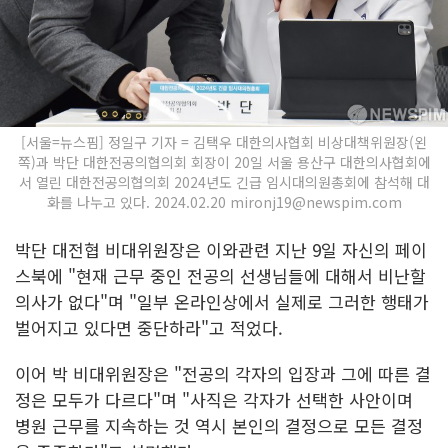
[서울=뉴스핌] 정일구 기자 = 김택우 대한의사협회 비상대책위원장(왼
쪽)과 박단 대한전공의협의회 회장이 20일 서울 용산구 대한의사협회에
서 열린 대한전공의협의회 2024년도 긴급 임시대의원총회에 참석해 대
화를 나누고 있다. 2024.02.20 mironj19@newspim.com
박단 대전협 비대위원장은 이와관련 지난 9일 자신의 페이
스북에 "현재 근무 중인 전공의 선생님들에 대해서 비난할
의사가 없다"며 "일부 온라인상에서 실제로 그러한 행태가
벌어지고 있다면 중단하라"고 적었다.
이어 박 비대위원장은 "전공의 각자의 입장과 그에 따른 결
정은 모두가 다르다"며 "사직은 각자가 선택한 사안이며
병원 근무를 지속하는 것 역시 본인의 결정으로 모든 결정