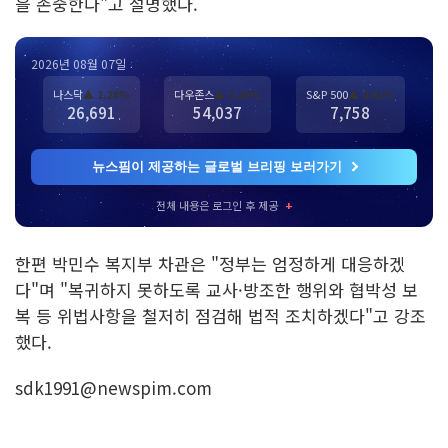
을 존중한다"고 설명했다.
2026년 08월 07일
나스닥
▲ 1.28%
다우존스
▲ 0.28%
S&P 500
▲ 0.61%
26,691
54,037
7,758
뉴스핌이 제공하는 글로벌 브리핑 보러가기
전체 내용은 로그인 후 제공
+
한편 박민수 복지부 차관은 "정부는 엄정하게 대응하겠
다"며 "복귀하지 못하도록 교사·방조한 행위와 협박성 보
복 등 위법사항을 철저히 점검해 법적 조치하겠다"고 강조
했다.
sdk1991@newspim.com