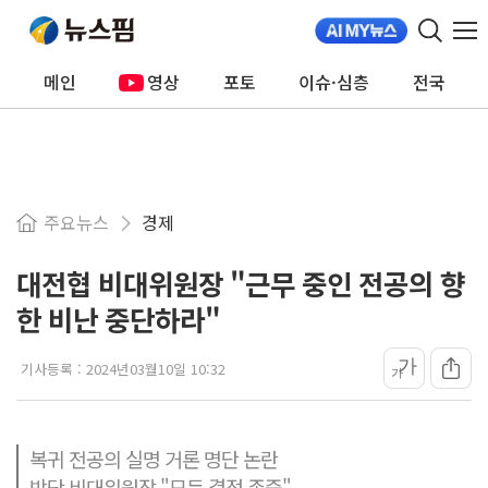
메인
영상
포토
이슈·심층
전국
주요뉴스
경제
대전협 비대위원장 "근무 중인 전공의 향
한 비난 중단하라"
가
기사등록 :
2024년03월10일 10:32
가
복귀 전공의 실명 거론 명단 논란
박단 비대위원장 "모든 결정 존중"