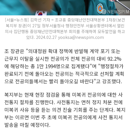
[서울=뉴스핌] 김학선 기자 = 조규홍 중앙재난안전대책본부 1차장(보건
복지부 장관)이 27일 정부서울청사 행정안전부 서울상황센터에서 열린
의사 집단행동 중앙재난안전대책본부 회의를 주재하며 모두발언을 하고
있다. 2024.02.27 yooksa@newspim.com
조 장관은 "의대정원 확대 정책에 반발해 계약 포기 또는
근무지 이탈을 실시한 전공의가 전체 전공의 대비 92.2%
에 해당하는 총 1만 1994명으로 집계됐다"며 "행정절차가
완료되기 전에 돌아오는 전공의는 적극적으로 선처할 계획
으로 전공의들께서는 빨리 돌아오길 바란다"고 강조했다.
복지부는 현재 현장 점검을 통해 미복귀 전공의에 대한 사
전통지 절차를 진행한다. 사전통지는 면허 정지 처분 전에
미복귀 사유 등을 듣는 의견 진술 기회를 주는 단계다. 복지
부는 이르면 이번 주 초에 미복귀 전공의에게 사전 통지서
발송을 마칠 예정이다.