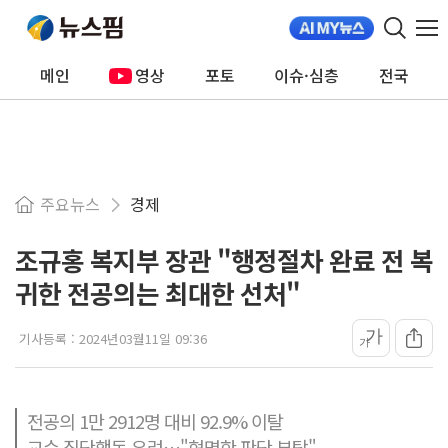
메인
영상
포토
이슈·심층
전국
주요뉴스
경제
조규홍 복지부 장관 "행정절차 완료 전 복
귀한 전공의는 최대한 선처"
가
기사등록 :
2024년03월11일 09:36
가
전공의 1만 2912명 대비 92.9% 이탈
교수 집단행동 우려…"현명한 판단 부탁"