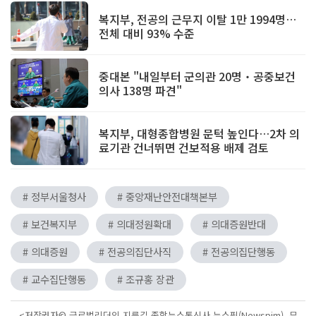
복지부, 전공의 근무지 이탈 1만 1994명…
전체 대비 93% 수준
중대본 "내일부터 군의관 20명‧공중보건
의사 138명 파견"
복지부, 대형종합병원 문턱 높인다…2차 의
료기관 건너뛰면 건보적용 배제 검토
# 정부서울청사
# 중앙재난안전대책본부
# 보건복지부
# 의대정원확대
# 의대증원반대
# 의대증원
# 전공의집단사직
# 전공의집단행동
# 교수집단행동
# 조규홍 장관
<저작권자© 글로벌리더의 지름길 종합뉴스통신사 뉴스핌(Newspim), 무