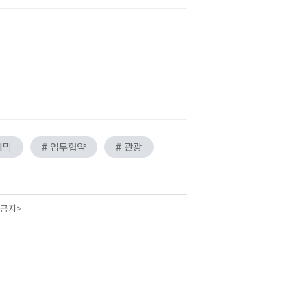
데믹
# 업무협약
# 관광
 금지>