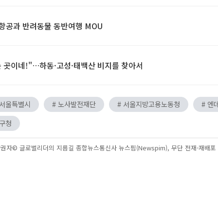
주항공과 반려동물 동반여행 MOU
 곳이네!"…하동·고성·태백산 비지를 찾아서
 서울특별시
# 노사발전재단
# 서울지방고용노동청
# 엔
중구청
권자© 글로벌리더의 지름길 종합뉴스통신사 뉴스핌(Newspim), 무단 전재-재배포