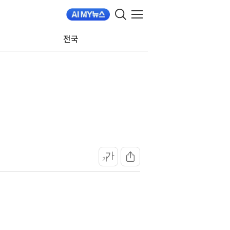
전국
가
가