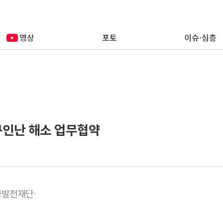
영상
포토
이슈·심층
구인난 해소 업무협약
발전재단·