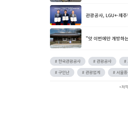
관광공사, LGU+·제
"앗 이번에만 개방하는
# 한국관광공사
# 관광공사
#
# 구인난
# 관광업계
# 서울
<저작