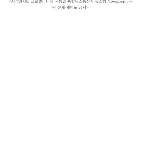
<저작권자© 글로벌리더의 지름길 종합뉴스통신사 뉴스핌(Newspim), 무
단 전재-재배포 금지>