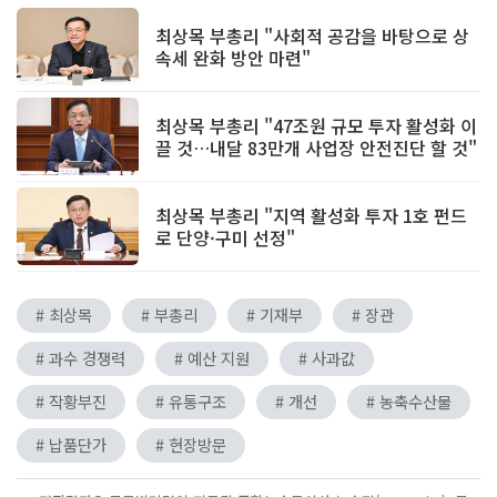
최상목 부총리 "사회적 공감을 바탕으로 상
속세 완화 방안 마련"
최상목 부총리 "47조원 규모 투자 활성화 이
끌 것…내달 83만개 사업장 안전진단 할 것"
최상목 부총리 "지역 활성화 투자 1호 펀드
로 단양·구미 선정"
# 최상목
# 부총리
# 기재부
# 장관
# 과수 경쟁력
# 예산 지원
# 사과값
# 작황부진
# 유통구조
# 개선
# 농축수산물
# 납품단가
# 현장방문