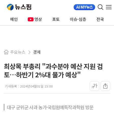
메인
영상
포토
이슈·심층
전국
주요뉴스
경제
최상목 부총리 "과수분야 예산 지원 검
토…하반기 2%대 물가 예상"
가
기사등록 :
2024년04월01일 15:00
가
대구 군위군 사과 농가·국립원예특작과학원 방문