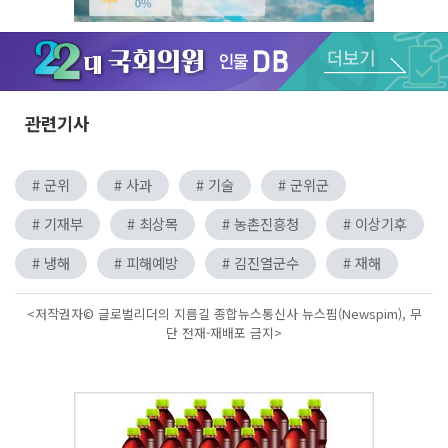
Unmute
관련기사
# 군위
# 사과
# 기술
# 군위군
# 기재부
# 최상목
# 농촌진흥청
# 이상기후
# 냉해
# 피해예방
# 김진열군수
# 재해
<저작권자© 글로벌리더의 지름길 종합뉴스통신사 뉴스핌(Newspim), 무
단 전재-재배포 금지>