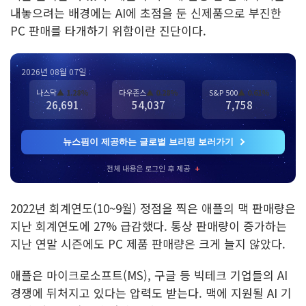
내놓으려는 배경에는 AI에 초점을 둔 신제품으로 부진한
PC 판매를 타개하기 위함이란 진단이다.
2026년 08월 07일
나스닥
▲ 1.28%
다우존스
▲ 0.28%
S&P 500
▲ 0.61%
26,691
54,037
7,758
뉴스핌이 제공하는 글로벌 브리핑 보러가기
전체 내용은 로그인 후 제공
+
2022년 회계연도(10~9월) 정점을 찍은 애플의 맥 판매량은
지난 회계연도에 27% 급감했다. 통상 판매량이 증가하는
지난 연말 시즌에도 PC 제품 판매량은 크게 늘지 않았다.
애플은 마이크로소프트(MS), 구글 등 빅테크 기업들의 AI
경쟁에 뒤처지고 있다는 압력도 받는다. 맥에 지원될 AI 기