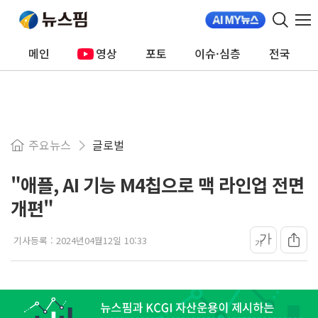
메인
영상
포토
이슈·심층
전국
주요뉴스
글로벌
"애플, AI 기능 M4칩으로 맥 라인업 전면
개편"
가
기사등록 :
2024년04월12일 10:33
가