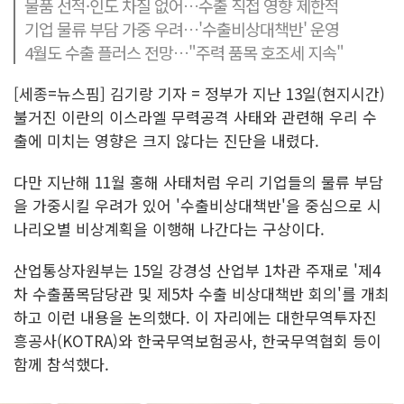
물품 선적·인도 차질 없어…수출 직접 영향 제한적
기업 물류 부담 가중 우려…'수출비상대책반' 운영
4월도 수출 플러스 전망…"주력 품목 호조세 지속"
[세종=뉴스핌] 김기랑 기자 = 정부가 지난 13일(현지시간)
불거진 이란의 이스라엘 무력공격 사태와 관련해 우리 수
출에 미치는 영향은 크지 않다는 진단을 내렸다.
다만 지난해 11월 홍해 사태처럼 우리 기업들의 물류 부담
을 가중시킬 우려가 있어 '수출비상대책반'을 중심으로 시
나리오별 비상계획을 이행해 나간다는 구상이다.
산업통상자원부는 15일 강경성 산업부 1차관 주재로 '제4
차 수출품목담당관 및 제5차 수출 비상대책반 회의'를 개최
하고 이런 내용을 논의했다. 이 자리에는 대한무역투자진
흥공사(KOTRA)와 한국무역보험공사, 한국무역협회 등이
함께 참석했다.