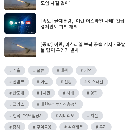
도입 차질 없어"
[속보] 尹대통령, '이란·이스라엘 사태' 긴급
경제안보 회의 개최
[종합] 이란, 이스라엘 보복 공습 개시…폭발
물 탑재 무인기 발사
# 수출
# 물류
# 대책
# 기업
# 산업부
# 이란
# 전망
# 이스라엘
# 반도체
# 1차관
# 사태
# 영향
# 플러스
# 대한무역투자진흥공사
# 한국무역보험공사
# 시나리오
# 차질
# 홍해
# 무역금융
# 석유제품
# 우려