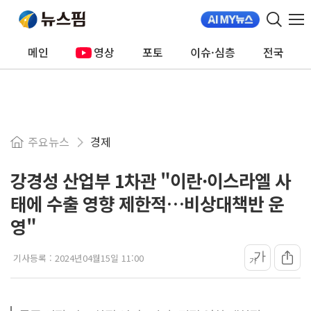
메인
영상
포토
이슈·심층
전국
주요뉴스
경제
강경성 산업부 1차관 "이란·이스라엘 사
태에 수출 영향 제한적…비상대책반 운
영"
가
기사등록 :
2024년04월15일 11:00
가