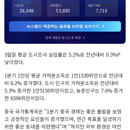
나스닥
▼ -0.06%
다우존스
▼ -0.86%
S&P 500
▼ -0.18%
26,348
53,885
7,710
뉴스핌이 제공하는 글로벌 브리핑 보러가기
전체 내용은 로그인 후 제공
+
3월말 평균 도시조사 실업률은 5.2%로 전년대비 0.3%P
낮아졌다.
1분기 1인당 평균 가처분소득은 1만1539위안으로 전년대
비 6.2% 증가했다. 도시 인구의 가처분소득은 전년대비
5.3% 증가한 1만5150위안이었고, 농촌인구는 7.6% 증가
한 6596위안이었다.
중국 국가통계국은 "1분기 중국 경제는 좋은 출발을 보였
고 긍정적인 요인들이 증가했으며, 연간 목표를 달성하기
위한 좋은 토대를 마련했다"며 "하지만 외부 환경은 여전