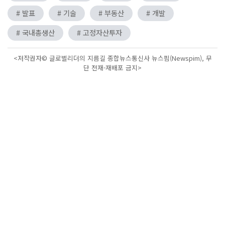
# 발표
# 기술
# 부동산
# 개발
# 국내총생산
# 고정자산투자
<저작권자© 글로벌리더의 지름길 종합뉴스통신사 뉴스핌(Newspim), 무
단 전재-재배포 금지>