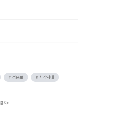
# 정은보
# 사각지대
 금지>