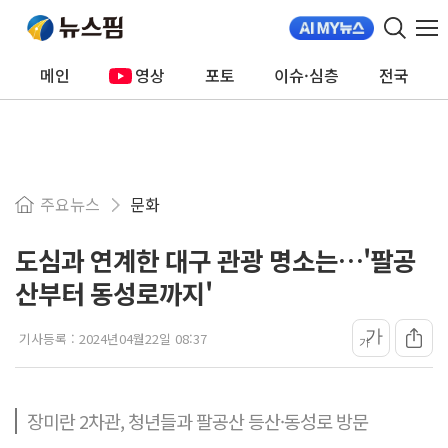
메인
영상
포토
이슈·심층
전국
주요뉴스
문화
도심과 연계한 대구 관광 명소는…'팔공
산부터 동성로까지'
가
기사등록 :
2024년04월22일 08:37
가
장미란 2차관, 청년들과 팔공산 등산·동성로 방문