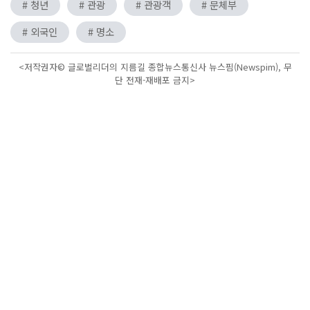
# 청년
# 관광
# 관광객
# 문체부
# 외국인
# 명소
<저작권자© 글로벌리더의 지름길 종합뉴스통신사 뉴스핌(Newspim), 무
단 전재-재배포 금지>