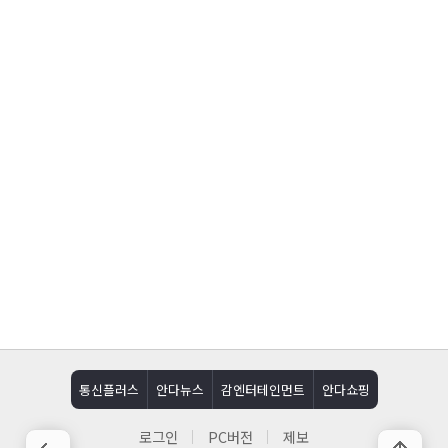
통신플러스
안다뉴스
감엔터테인먼트
안다쇼핑
로그인
PC버전
제보