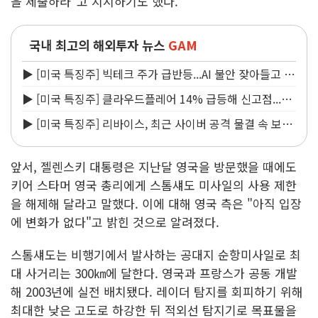
을 제출하라"고 지시하기도 했다.
국내 최고의 해외투자 뉴스
GAM
▶ [미국 특징주] 빅테크 주가 급반등...AI 불안 잦아들고 낙
관론 되살아나
▶ [미국 특징주] 클라우드플레어 14% 급등해 신고점...AI
지출 확대에 전망 상향
▶ [미국 특징주] 리바이스, 최근 사이버 공격 물결 속 보안
침해 사실 공개
앞서, 젤렌스키 대통령은 지난달 영국을 방문했을 때에도
키어 스타머 영국 총리에게 스톰섀도 미사일의 사용 제한
을 해제해 달라고 말했다. 이에 대해 영국 측은 "아직 입장
에 변화가 없다"고 밝힌 것으로 알려졌다.
스톰섀도는 비행기에서 발사하는 공대지 순항미사일로 최
대 사거리는 300㎞에 달한다. 영국과 프랑스가 공동 개발
해 2003년에 실전 배치됐다. 레이더 탐지를 회피하기 위해
최대한 낮은 고도로 하강한 뒤 적외선 탐지기로 목표물을