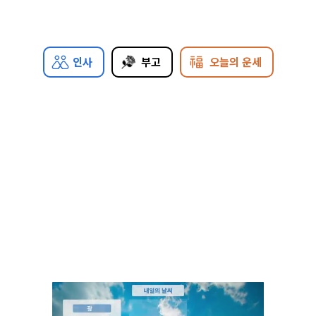
인사
부고
오늘의 운세