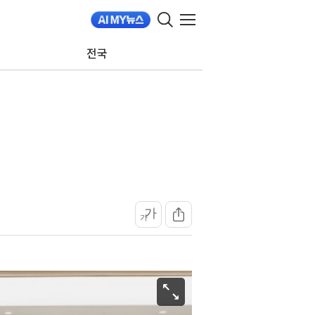
전국
가
가