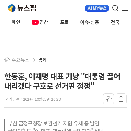
메인
영상
포토
이슈·심층
전국
주요뉴스
경제
한동훈, 이재명 대표 겨냥 "대통령 끌어
내리겠다 구호로 선거판 정쟁"
가
기사등록 :
2024년10월05일 20:28
가
부산 금정구청장 보궐선거 지원 유세 중 발언
국민의힘도 "이 대표, 대통령에 극언했다" 비난