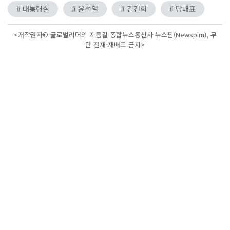
# 대통령실
# 윤석열
# 김건희
# 당대표
<저작권자© 글로벌리더의 지름길 종합뉴스통신사 뉴스핌(Newspim), 무
단 전재-재배포 금지>