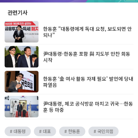
관련기사
한동훈 "대통령에게 독대 요청, 보도되면 안
되나"
尹대통령-한동훈 포함 與 지도부 만찬 회동
시작
한동훈 '金 여사 활동 자제 필요' 발언에 당내
파열음
尹대통령, 체코 공식방문 마치고 귀국…한동
훈 등 마중
# 대통령
# 대표
# 한동훈
# 국민의힘