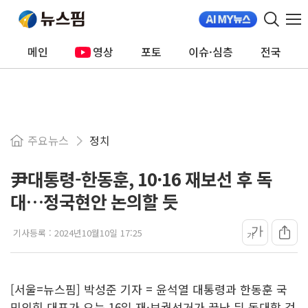
메인
영상
포토
이슈·심층
전국
주요뉴스
정치
尹대통령-한동훈, 10·16 재보선 후 독
대…정국현안 논의할 듯
가
기사등록 :
2024년10월10일 17:25
가
[서울=뉴스핌] 박성준 기자 = 윤석열 대통령과 한동훈 국
민의힘 대표가 오는 16일 재·보궐선거가 끝난 뒤 독대할 것