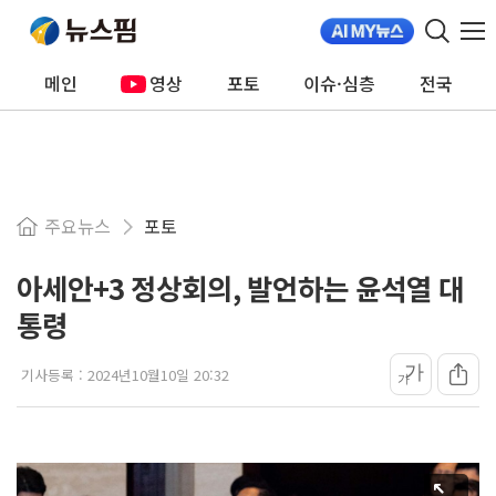
메인
영상
포토
이슈·심층
전국
주요뉴스
포토
아세안+3 정상회의, 발언하는 윤석열 대
통령
가
기사등록 :
2024년10월10일 20:32
가