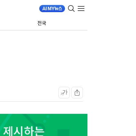
전국
가
가