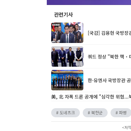
관련기사
[국감] 김용현 국방장
쿼드 정상 "북한 핵‧
한·유엔사 국방장관 
美, 北 자폭 드론 공개에 "심각한 위협...
# 도네츠크
# 북한군
# 파병
<저작