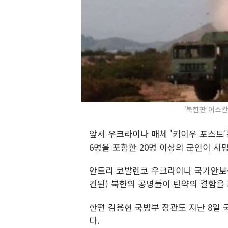
'북한판 이스칸
앞서 우크라이나 매체 '키이우 포스트'
6명을 포함한 20명 이상의 군인이 사
안드리 코발렌코 우크라이나 국가안보·국
견된) 북한의 공병들이 탄약의 결함을
한편 김용현 국방부 장관도 지난 8일
다.