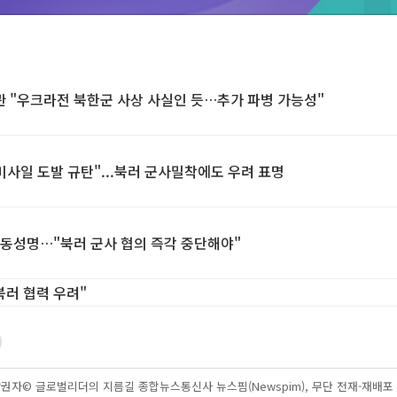
관 "우크라전 북한군 사상 사실인 듯…추가 파병 가능성"
미사일 도발 규탄"...북러 군사밀착에도 우려 표명
공동성명…"북러 군사 협의 즉각 중단해야"
북러 협력 우려"
권자© 글로벌리더의 지름길 종합뉴스통신사 뉴스핌(Newspim), 무단 전재-재배포