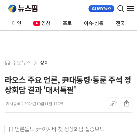
메인
영상
포토
이슈·심층
전국
주요뉴스
정치
라오스 주요 언론, 尹대통령·통룬 주석 정
상회담 결과 '대서특필'
가
기사등록 :
2024년10월11일 11:25
가
日 언론들도 尹·이시바 첫 정상회담 집중보도