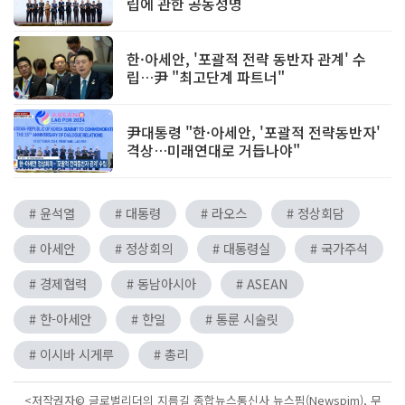
립에 관한 공동성명
한·아세안, '포괄적 전략 동반자 관계' 수
립…尹 "최고단계 파트너"
尹대통령 "한·아세안, '포괄적 전략동반자'
격상…미래연대로 거듭나야"
# 윤석열
# 대통령
# 라오스
# 정상회담
# 아세안
# 정상회의
# 대통령실
# 국가주석
# 경제협력
# 동남아시아
# ASEAN
# 한-아세안
# 한일
# 통룬 시술릿
# 이시바 시게루
# 총리
<저작권자© 글로벌리더의 지름길 종합뉴스통신사 뉴스핌(Newspim), 무