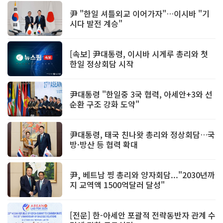
尹 "한일 셔틀외교 이어가자"…이시바 "기
시다 발전 계승"
[속보] 尹대통령, 이시바 시게루 총리와 첫
한일 정상회담 시작
尹대통령 "한일중 3국 협력, 아세안+3와 선
순환 구조 강화 도약"
尹대통령, 태국 친나왓 총리와 정상회담…국
방·방산 등 협력 확대
尹, 베트남 찡 총리와 양자회담..."2030년까
지 교역액 1500억달러 달성"
[전문] 한-아세안 포괄적 전략동반자 관계 수