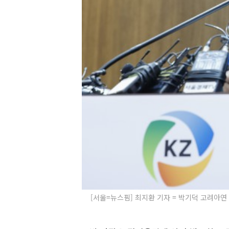
[서울=뉴스핌] 최지환 기자 = 박기덕 고려아연