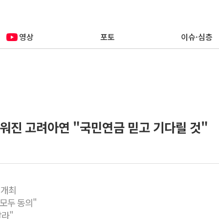
영상
포토
이슈·심층
려워진 고려아연 "국민연금 믿고 기다릴 것"
 개최
 모두 동의"
말라"