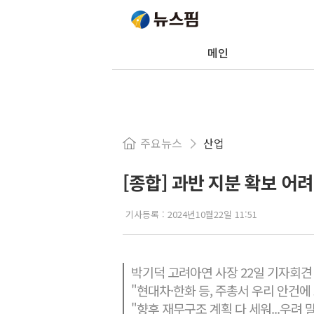
메인
주요뉴스
산업
[종합] 과반 지분 확보 어
기사등록 :
2024년10월22일 11:51
박기덕 고려아연 사장 22일 기자회견
"현대차·한화 등, 주총서 우리 안건에
"향후 재무구조 계획 다 세워...우려 