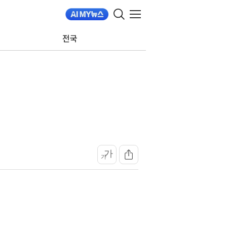
전국
가
가