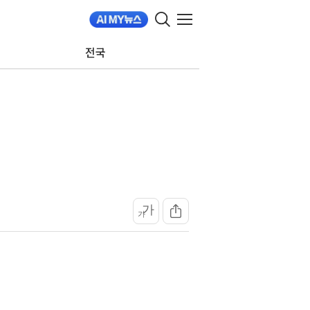
전국
가
가