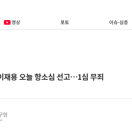
영상
포토
이슈·심층
 이재용 오늘 항소심 선고…1심 무죄
 구형
"