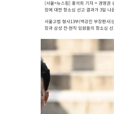
[서울=뉴스핌] 홍석희 기자 = 경영
장에 대한 항소심 선고 결과가 3일 나
서울고법 형사13부(백강진 부장판사)
장과 삼성 전·현직 임원들의 항소심 선