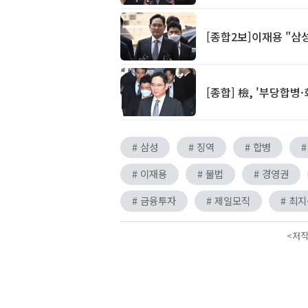
[종합2보]이재용 "삼성
[종합] 檢, '부당합병
# 삼성
# 징역
# 합병
#
# 이재용
# 불법
# 경영권
# 금융투자
# 제일모직
# 최
<저작