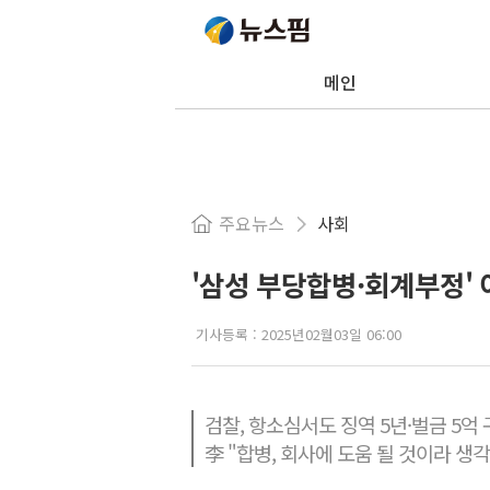
메인
주요뉴스
사회
'삼성 부당합병·회계부정'
기사등록 :
2025년02월03일 06:00
검찰, 항소심서도 징역 5년·벌금 5억
李 "합병, 회사에 도움 될 것이라 생각