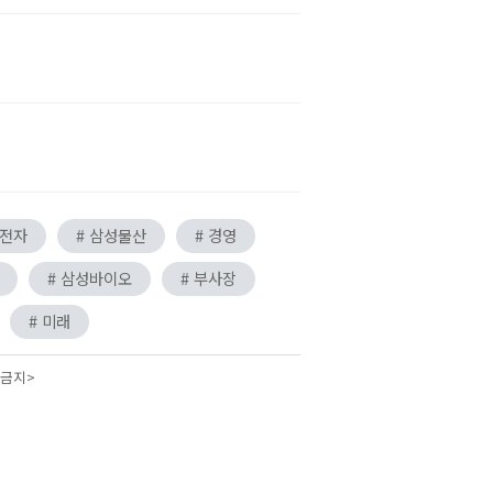
성전자
# 삼성물산
# 경영
# 삼성바이오
# 부사장
# 미래
 금지>