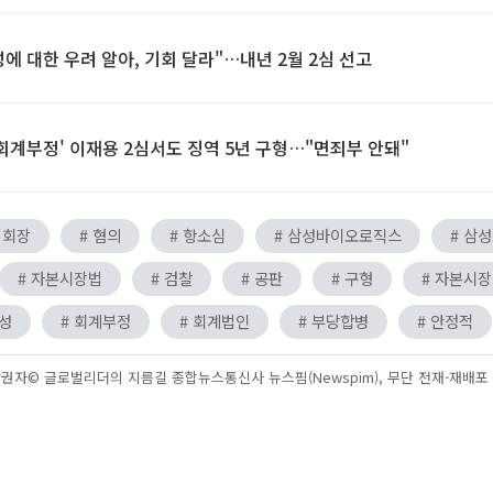
에 대한 우려 알아, 기회 달라"…내년 2월 2심 선고
·회계부정' 이재용 2심서도 징역 5년 구형…"면죄부 안돼"
 회장
# 혐의
# 항소심
# 삼성바이오로직스
# 삼
# 자본시장법
# 검찰
# 공판
# 구형
# 자본시장
지성
# 회계부정
# 회계법인
# 부당합병
# 안정적
권자© 글로벌리더의 지름길 종합뉴스통신사 뉴스핌(Newspim), 무단 전재-재배포