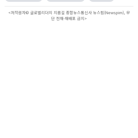
<저작권자© 글로벌리더의 지름길 종합뉴스통신사 뉴스핌(Newspim), 무
단 전재-재배포 금지>