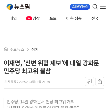
메인
영상
포토
이슈·심층
전국
주요뉴스
정치
이재명, '신변 위협 제보'에 내일 광화문
민주당 최고위 불참
가
기사등록 :
2025년03월13일 21:49
가
민주당, 14일 광화문서 현장 최고위 개최
"사무처, 안전상 이유로 이 대표 불참 권유"