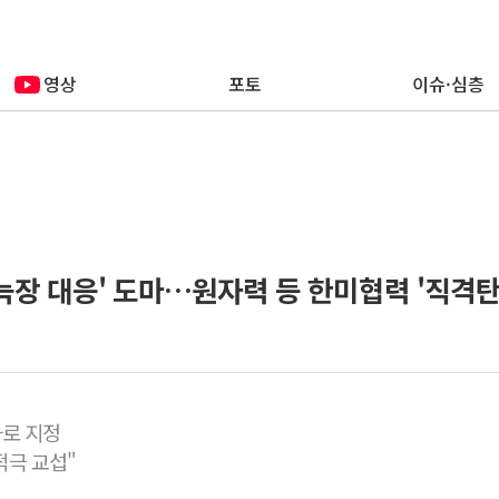
영상
포토
이슈·심층
늑장 대응' 도마…원자력 등 한미협력 '직격탄
가로 지정
적극 교섭"