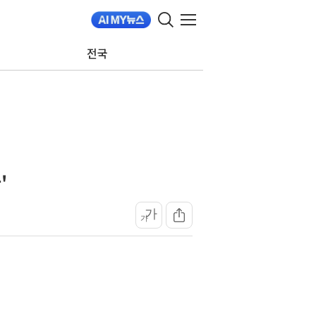
전국
'
가
가