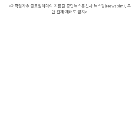
<저작권자© 글로벌리더의 지름길 종합뉴스통신사 뉴스핌(Newspim), 무
단 전재-재배포 금지>