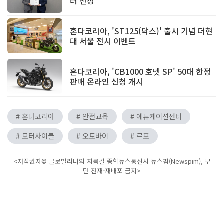
러 선정
혼다코리아, 'ST125(닥스)' 출시 기념 더현
대 서울 전시 이벤트
혼다코리아, 'CB1000 호넷 SP' 50대 한정
판매 온라인 신청 개시
# 혼다코리아
# 안전교육
# 에듀케이션센터
# 모터사이클
# 오토바이
# 르포
<저작권자© 글로벌리더의 지름길 종합뉴스통신사 뉴스핌(Newspim), 무
단 전재-재배포 금지>