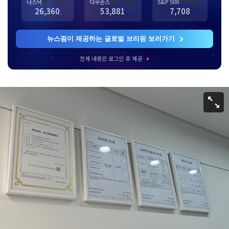
나스닥
▼ -0.01%
다우존스
▼ -0.87%
S&P 500
▼ -0.2%
26,360
53,881
7,708
뉴스핌이 제공하는 글로벌 브리핑 보러가기
전체 내용은 로그인 후 제공
+