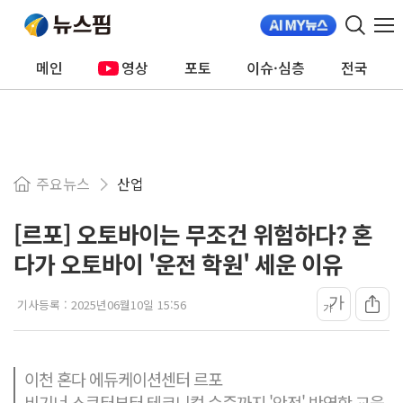
메인
영상
포토
이슈·심층
전국
주요뉴스
산업
[르포] 오토바이는 무조건 위험하다? 혼
다가 오토바이 '운전 학원' 세운 이유
가
기사등록 :
2025년06월10일 15:56
가
이천 혼다 에듀케이션센터 르포
비기너 스쿠터부터 테크니컬 수준까지 '안전' 반영한 교육