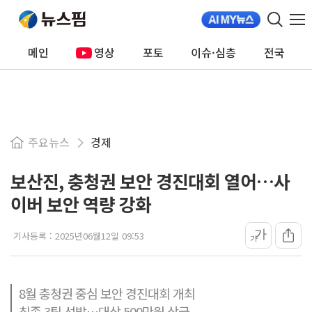
메인
영상
포토
이슈·심층
전국
주요뉴스
경제
보산진, 충청권 보안 경진대회 열어…사
이버 보안 역량 강화
가
기사등록 :
2025년06월12일 09:53
가
8월 충청권 중심 보안 경진대회 개최
최종 3팀 선발…대상 500만원 상금