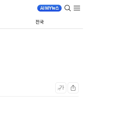
전국
가
가