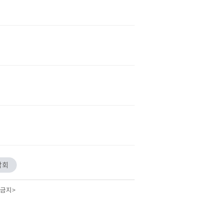
담회
 금지>