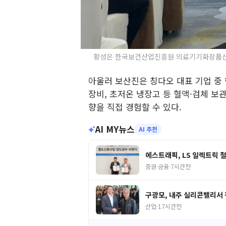
황성은 한국보건산업진흥원 의료기기화장품산업단장
아울러 보산진은 칭다오 대표 기업 중
장비, 초저온 냉장고 등 혈액·검체 보
향을 직접 경험할 수 있다.
AI MY뉴스
AI 추천
에스트래픽, LS 일렉트릭 
증권·금융
·
7시간전
구광모, 내주 실리콘밸리서 
산업
·
17시간전