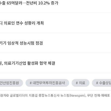
수출 65억달러…전년비 10.2% 증가
디 의료인 연수 성황리 개최
기기 임상적 성능시험 점검
, 의료기기산업 활성화 협약 체결
보건산업진흥원
# 대한무역투자진흥공사
# 의료
# 수출상
권자© 글로벌리더의 지름길 종합뉴스통신사 뉴스핌(Newspim), 무단 전재-재배포