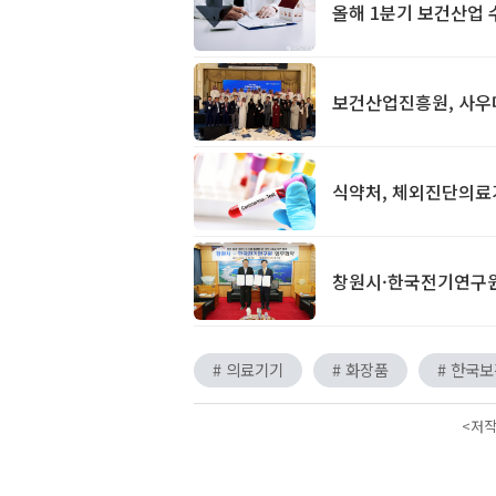
올해 1분기 보건산업 
보건산업진흥원, 사우
식약처, 체외진단의료
창원시·한국전기연구원
# 의료기기
# 화장품
# 한국
<저작