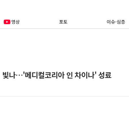
영상
포토
이슈·심층
서 빛나…'메디컬코리아 인 차이나' 성료