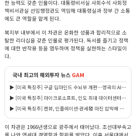
한 능력도 갖춘 인물이다. 대통령비서실 사회수석 사회정
책비서관실 선임행정관도 역임해 대통령실과 정부 간 소통
에도 큰 역할을 맡게 된다.
복지부 내부에서 이 차관은 온화한 성품과 합리적으로 소
탈한 리더십을 갖춘 인물로 평가된다. 독서를 즐기고 정책
에 대한 반작용 등을 염두하며 정책을 실현하는 스타일이
다.
국내 최고의 해외투자 뉴스
GAM
▶ [미국 특징주] 구글 딥마인드 수뇌부 개편…영국의 AI
경쟁력 유지 노력에 타격
▶ [미국 특징주] 마이크로소프트, 인도 최대 데이터센터
허브 가동…AI 시장 경쟁 가열
▶ [미국 특징주] 켄뷰, 인플레이션·관세發 마진 압박에 2
분기 실적 시장 예상치 밑돌아
이 차관은 1966년생으로 광주에서 태어났다. 조선대부속고
를 나와 연세대 경영학과 학위를 받았다. 이후 서울대에서