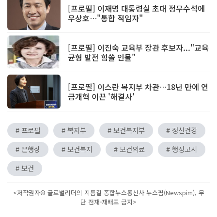
[프로필] 이재명 대통령실 초대 정무수석에
우상호…"통합 적임자"
[프로필] 이진숙 교육부 장관 후보자..."교육
균형 발전 힘쓸 인물"
[프로필] 이스란 복지부 차관…18년 만에 연
금개혁 이끈 '해결사'
# 프로필
# 복지부
# 보건복지부
# 정신건강
# 은행장
# 보건복지
# 보건의료
# 행정고시
# 보건
<저작권자© 글로벌리더의 지름길 종합뉴스통신사 뉴스핌(Newspim), 무
단 전재-재배포 금지>