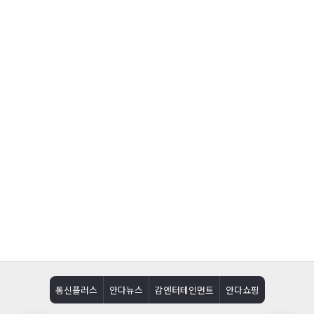
통신플러스
안다뉴스
감엔터테인먼트
안다쇼핑