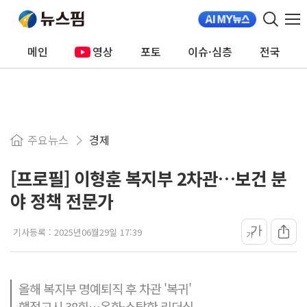
메인
영상
포토
이슈·심층
전국
주요뉴스
경제
[프로필] 이형훈 복지부 2차관…보건 분
야 정책 전문가
가
기사등록 :
2025년06월29일 17:39
가
올해 복지부 명예퇴직 후 차관 '복귀'
행정고시 38회…온화·소탈한 리더십