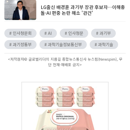
LG출신 배경훈 과기부 장관 후보자…이해충
돌·AI 편중 논란 해소 '관건'
# 인사청문회
# AI
# 인사청문
# 과기부
# 과기정통부
# 과학기술정보통신부
# 과학기술
<저작권자© 글로벌리더의 지름길 종합뉴스통신사 뉴스핌(Newspim), 무
단 전재-재배포 금지>